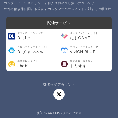
/
/
コンプライアンスポリシー
個人情報の取り扱いについて
/
外部送信規律に関する公表
カスタマーハラスメントに対する行動指針
関連サービス
ダウンロードショップ
オンラインゲームサイト
DLsite
にじGAME
二次元コミュニティサイト
二次元バラエティストア
DLチャンネル
viviON BLUE
無料体験版サイト
即売会取り置きサイト
chobit
トリオキニ
SNS公式アカウント
Ⓒ Ci-en / EISYS Inc. 2018