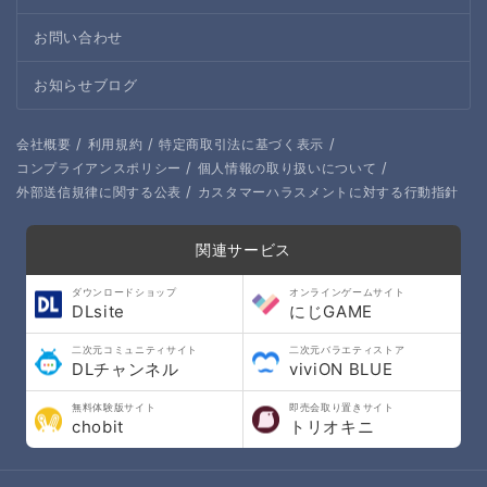
お問い合わせ
お知らせブログ
/
/
/
会社概要
利用規約
特定商取引法に基づく表示
/
/
コンプライアンスポリシー
個人情報の取り扱いについて
/
外部送信規律に関する公表
カスタマーハラスメントに対する行動指針
関連サービス
ダウンロードショップ
オンラインゲームサイト
DLsite
にじGAME
二次元コミュニティサイト
二次元バラエティストア
DLチャンネル
viviON BLUE
無料体験版サイト
即売会取り置きサイト
chobit
トリオキニ