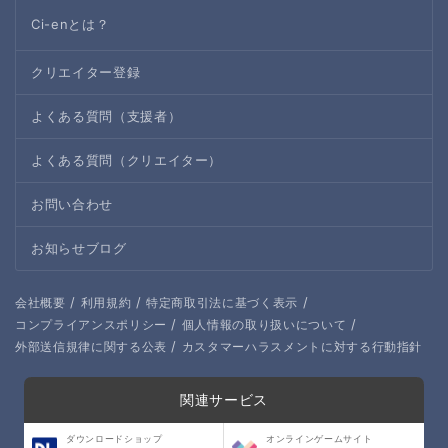
Ci-enとは？
イラストのラフや、Photoshopデータの公開
支援者さんには普段は公開していないラフや、PSDファイ
クリエイター登録
ルを公開！
ほかにも支援者さん限定ボイスも投稿する
よくある質問（支援者）
支援してくださる皆さまへ
よくある質問（クリエイター）
支援してもらったお金は活動の一部につかいます
お問い合わせ
創作への余裕やモチベ維持のためにci-enさんをつかいます
お知らせブログ
イラストとお声で生活したい！やしろの夢を応援してくれ
るとうれしいな！
/
/
/
会社概要
利用規約
特定商取引法に基づく表示
よろしくね！
/
/
コンプライアンスポリシー
個人情報の取り扱いについて
/
外部送信規律に関する公表
カスタマーハラスメントに対する行動指針
関連サービス
ダウンロードショップ
オンラインゲームサイト