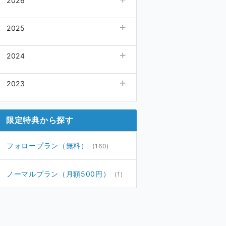
2026
08月
(1)
2025
07月
(4)
06月
12月
(5)
(4)
2024
05月
11月
(4)
(4)
04月
10月
(4)
12月
(4)
(4)
2023
03月
09月
(5)
11月
(5)
(4)
02月
08月
(4)
10月
(4)
12月
(5)
(4)
01月
07月
(4)
09月
(4)
11月
(4)
(4)
限定特典から探す
06月
08月
(5)
10月
(4)
(5)
05月
07月
(4)
09月
(5)
(4)
フォロープラン（無料）
(160)
04月
06月
(5)
08月
(4)
(4)
03月
05月
(4)
07月
(4)
(6)
ノーマルプラン（月額500円）
(1)
02月
04月
(4)
06月
(4)
(3)
01月
03月
(3)
(4)
02月
(4)
01月
(4)