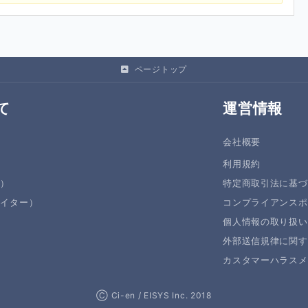
ページトップ
て
運営情報
会社概要
利用規約
者）
特定商取引法に基づ
エイター）
コンプライアンスポ
個人情報の取り扱い
外部送信規律に関す
カスタマーハラスメ
Ⓒ Ci-en / EISYS Inc. 2018