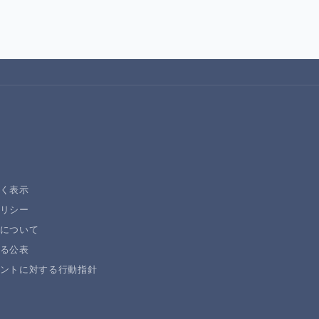
く表示
リシー
について
る公表
ントに対する行動指針