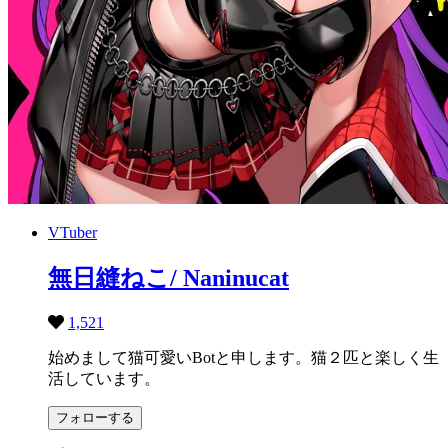
VTuber
無日縫ねこ/ Naninucat
1,521
始めまして猫可愛いBotと申します。猫２匹と楽しく生
活しています。
フォローする