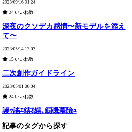
2023/09/16 01:24
24
いいね数
深夜のクソデカ感情〜新モデルを添え
て〜
2023/05/14 13:03
15
いいね数
二次創作ガイドライン
2023/05/01 00:04
24
いいね数
謾ｯ謠ｴ繧ｵ繧､繝磯幕險ｭ
記事のタグから探す