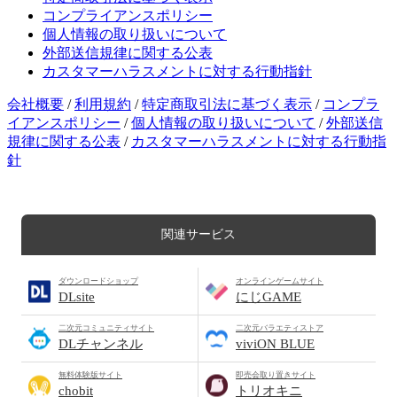
コンプライアンスポリシー
個人情報の取り扱いについて
外部送信規律に関する公表
カスタマーハラスメントに対する行動指針
会社概要
/
利用規約
/
特定商取引法に基づく表示
/
コンプラ
イアンスポリシー
/
個人情報の取り扱いについて
/
外部送信
規律に関する公表
/
カスタマーハラスメントに対する行動指
針
関連サービス
ダウンロードショップ
オンラインゲームサイト
DLsite
にじGAME
二次元コミュニティサイト
二次元バラエティストア
DLチャンネル
viviON BLUE
無料体験版サイト
即売会取り置きサイト
chobit
トリオキニ