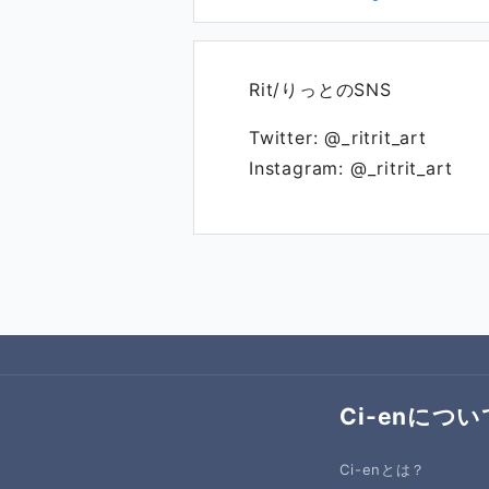
Rit/りっとのSNS
Twitter: @_ritrit_art
Instagram: @_ritrit_art
Ci-enについ
Ci-enとは？