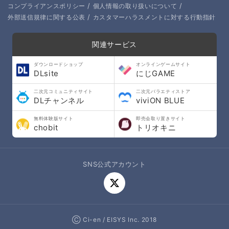
/
/
コンプライアンスポリシー
個人情報の取り扱いについて
/
外部送信規律に関する公表
カスタマーハラスメントに対する行動指針
関連サービス
ダウンロードショップ
オンラインゲームサイト
DLsite
にじGAME
二次元コミュニティサイト
二次元バラエティストア
DLチャンネル
viviON BLUE
無料体験版サイト
即売会取り置きサイト
chobit
トリオキニ
SNS公式アカウント
Ⓒ Ci-en / EISYS Inc. 2018