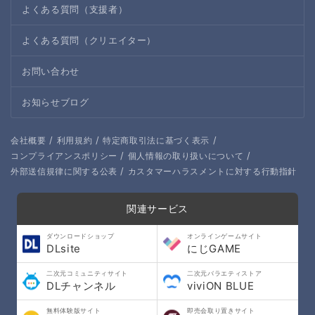
よくある質問（支援者）
よくある質問（クリエイター）
お問い合わせ
お知らせブログ
/
/
/
会社概要
利用規約
特定商取引法に基づく表示
/
/
コンプライアンスポリシー
個人情報の取り扱いについて
/
外部送信規律に関する公表
カスタマーハラスメントに対する行動指針
関連サービス
ダウンロードショップ
オンラインゲームサイト
DLsite
にじGAME
二次元コミュニティサイト
二次元バラエティストア
DLチャンネル
viviON BLUE
無料体験版サイト
即売会取り置きサイト