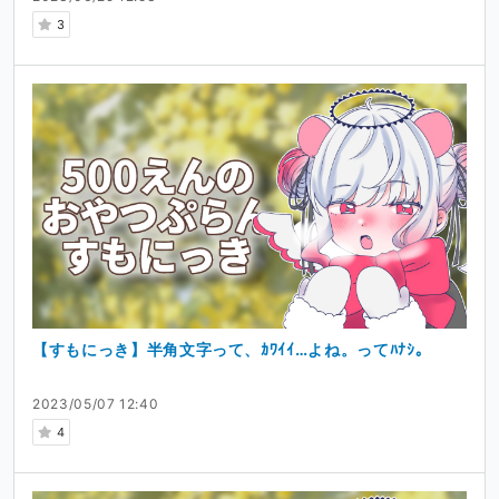
3
【すもにっき】半角文字って、ｶﾜｲｲ…よね。ってﾊﾅｼ。
2023/05/07 12:40
4