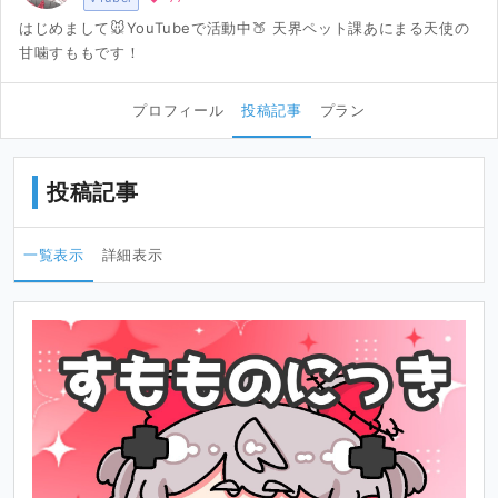
はじめまして🐭YouTubeで活動中🍑 天界ペット課あにまる天使の
甘噛すももです！
プロフィール
投稿記事
プラン
投稿記事
一覧表示
詳細表示