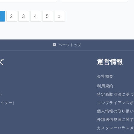
1
2
3
4
5
»
ページトップ
て
運営情報
会社概要
利用規約
者）
特定商取引法に基づ
エイター）
コンプライアンスポ
個人情報の取り扱い
外部送信規律に関す
カスタマーハラスメ