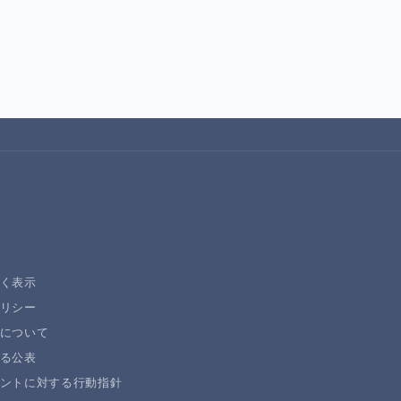
く表示
リシー
について
る公表
ントに対する行動指針