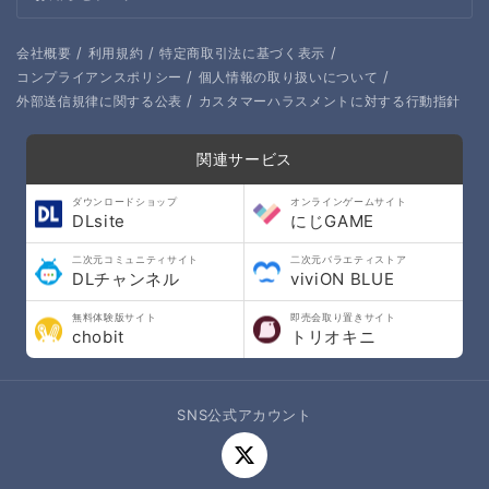
/
/
/
会社概要
利用規約
特定商取引法に基づく表示
/
/
コンプライアンスポリシー
個人情報の取り扱いについて
/
外部送信規律に関する公表
カスタマーハラスメントに対する行動指針
関連サービス
ダウンロードショップ
オンラインゲームサイト
DLsite
にじGAME
二次元コミュニティサイト
二次元バラエティストア
DLチャンネル
viviON BLUE
無料体験版サイト
即売会取り置きサイト
chobit
トリオキニ
SNS公式アカウント