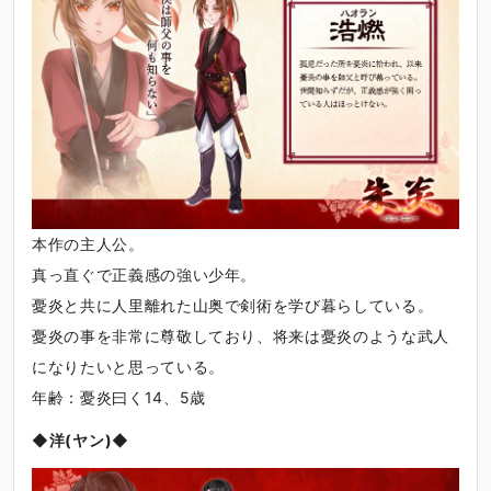
本作の主人公。
真っ直ぐで正義感の強い少年。
憂炎と共に人里離れた山奥で剣術を学び暮らしている。
憂炎の事を非常に尊敬しており、将来は憂炎のような武人
になりたいと思っている。
年齢：憂炎曰く14、5歳
◆洋(ヤン)◆