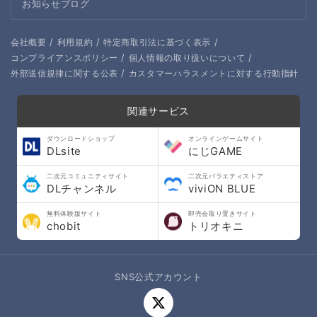
お知らせブログ
/
/
/
会社概要
利用規約
特定商取引法に基づく表示
/
/
コンプライアンスポリシー
個人情報の取り扱いについて
/
外部送信規律に関する公表
カスタマーハラスメントに対する行動指針
関連サービス
ダウンロードショップ
オンラインゲームサイト
DLsite
にじGAME
二次元コミュニティサイト
二次元バラエティストア
DLチャンネル
viviON BLUE
無料体験版サイト
即売会取り置きサイト
chobit
トリオキニ
SNS公式アカウント