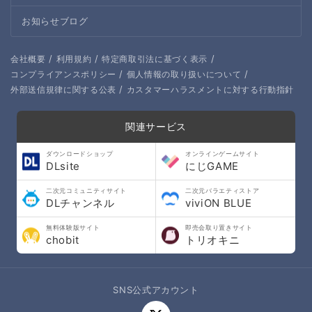
お知らせブログ
/
/
/
会社概要
利用規約
特定商取引法に基づく表示
/
/
コンプライアンスポリシー
個人情報の取り扱いについて
/
外部送信規律に関する公表
カスタマーハラスメントに対する行動指針
関連サービス
ダウンロードショップ
オンラインゲームサイト
DLsite
にじGAME
二次元コミュニティサイト
二次元バラエティストア
DLチャンネル
viviON BLUE
無料体験版サイト
即売会取り置きサイト
chobit
トリオキニ
SNS公式アカウント