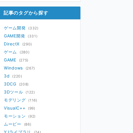
12月
(1)
(3)
08月
11月
(4)
(5)
記事のタグから探す
07月
10月
(3)
(10)
06月
09月
(2)
(13)
ゲーム開発
(332)
05月
08月
(1)
(14)
GAME開発
(331)
04月
07月
(5)
(8)
DirectX
(290)
03月
06月
(9)
(7)
ゲーム
(280)
02月
05月
(9)
(9)
GAME
(275)
01月
(11)
Windows
(267)
3d
(220)
3DCG
(208)
3Dツール
(122)
モデリング
(116)
VisualC++
(99)
モーション
(92)
ムービー
(86)
YJライブラリ
(74)