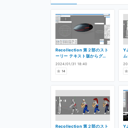
Recollection 第２部のスト
Y
ーリー テキスト版からグラ
ム
フィック版に改良中です。
2
2024/01/31 18:40
20
リ
14
Recollection 第２部のスト
YJ