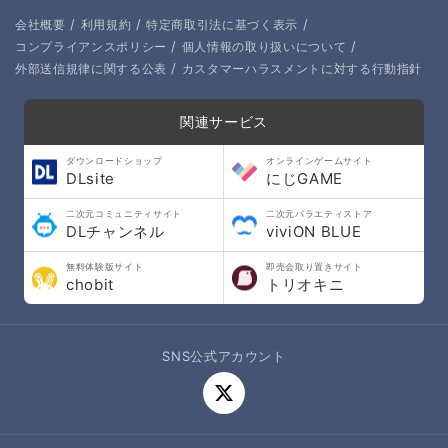
/
/
/
会社概要
利用規約
特定商取引法に基づく表示
/
/
コンプライアンスポリシー
個人情報の取り扱いについて
/
外部送信規律に関する公表
カスタマーハラスメントに対する行動指針
関連サービス
ダウンロードショップ
オンラインゲームサイト
DLsite
にじGAME
二次元コミュニティサイト
二次元バラエティストア
DLチャンネル
viviON BLUE
無料体験版サイト
即売会取り置きサイト
chobit
トリオキニ
SNS公式アカウント