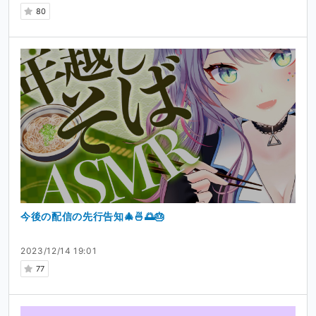
80
今後の配信の先行告知🎄🍜🌅🎂
2023/12/14 19:01
77