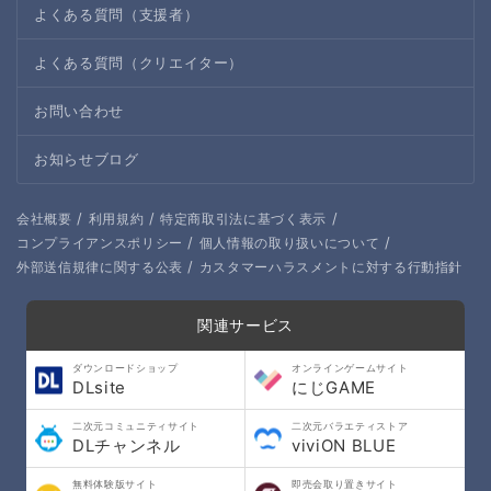
よくある質問（支援者）
よくある質問（クリエイター）
お問い合わせ
お知らせブログ
/
/
/
会社概要
利用規約
特定商取引法に基づく表示
/
/
コンプライアンスポリシー
個人情報の取り扱いについて
/
外部送信規律に関する公表
カスタマーハラスメントに対する行動指針
関連サービス
ダウンロードショップ
オンラインゲームサイト
DLsite
にじGAME
二次元コミュニティサイト
二次元バラエティストア
DLチャンネル
viviON BLUE
無料体験版サイト
即売会取り置きサイト