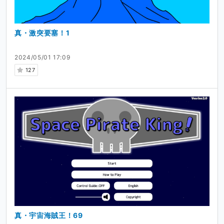
真・激突要塞！1
2024/05/01 17:09
127
真・宇宙海賊王！69