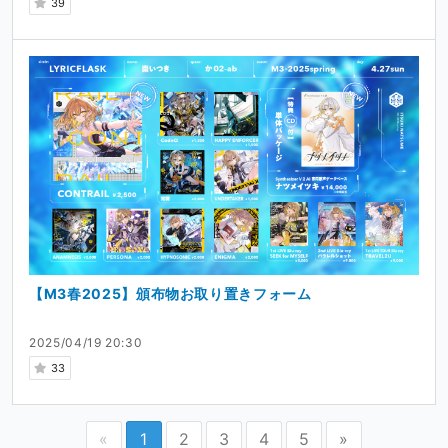
39
【M3春2025】頒布物お取り置きフォーム
2025/04/19 20:30
33
«
1
2
3
4
5
»