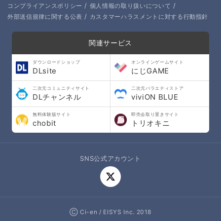
/
/
コンプライアンスポリシー
個人情報の取り扱いについて
/
外部送信規律に関する公表
カスタマーハラスメントに対する行動指針
関連サービス
ダウンロードショップ
オンラインゲームサイト
DLsite
にじGAME
二次元コミュニティサイト
二次元バラエティストア
DLチャンネル
viviON BLUE
無料体験版サイト
即売会取り置きサイト
chobit
トリオキニ
SNS公式アカウント
Ⓒ Ci-en / EISYS Inc. 2018