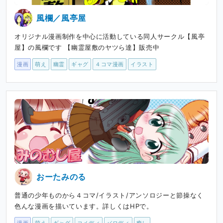
風欄／風亭屋
オリジナル漫画制作を中心に活動している同人サークル【風亭
屋】の風欄です 【幽霊屋敷のヤツら達】販売中
漫画
萌え
幽霊
ギャグ
４コマ漫画
イラスト
おーたみのる
普通の少年ものから４コマ/イラスト/アンソロジーと節操なく
色んな漫画を描いています。詳しくはHPで。
漫画
萌え
ギャグ
コメディ
パロディ
癒し