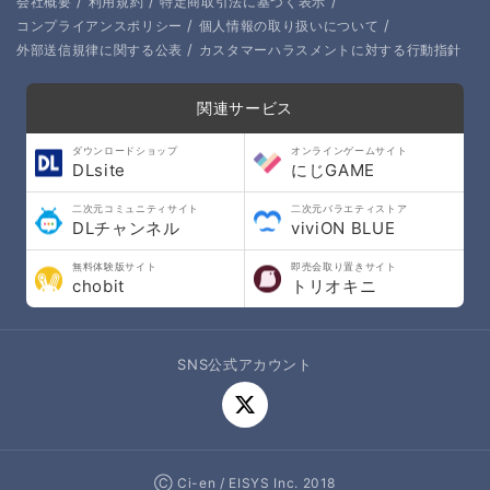
/
/
/
会社概要
利用規約
特定商取引法に基づく表示
/
/
コンプライアンスポリシー
個人情報の取り扱いについて
/
外部送信規律に関する公表
カスタマーハラスメントに対する行動指針
関連サービス
ダウンロードショップ
オンラインゲームサイト
DLsite
にじGAME
二次元コミュニティサイト
二次元バラエティストア
DLチャンネル
viviON BLUE
無料体験版サイト
即売会取り置きサイト
chobit
トリオキニ
SNS公式アカウント
Ⓒ Ci-en / EISYS Inc. 2018