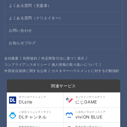
よくある質問（支援者）
よくある質問（クリエイター）
お問い合わせ
お知らせブログ
/
/
/
会社概要
利用規約
特定商取引法に基づく表示
/
/
コンプライアンスポリシー
個人情報の取り扱いについて
/
外部送信規律に関する公表
カスタマーハラスメントに対する行動指針
関連サービス
ダウンロードショップ
オンラインゲームサイト
DLsite
にじGAME
二次元コミュニティサイト
二次元バラエティストア
DLチャンネル
viviON BLUE
無料体験版サイト
即売会取り置きサイト