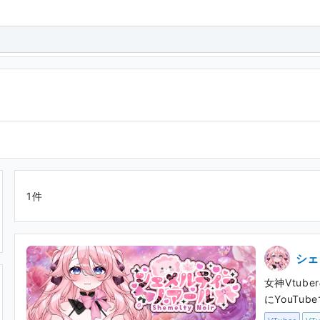
1件
シェ
女神Vtu
にYouTu