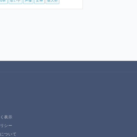
ber
歌い手
声優
女神
個人勢
く表示
リシー
について