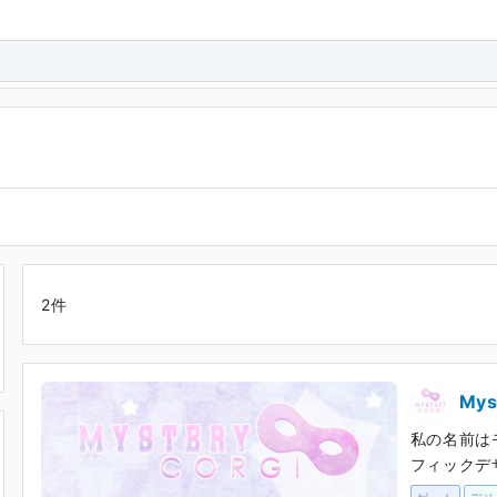
2件
Mys
私の名前は
フィックデ