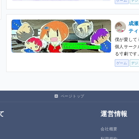
ゲーム
デジ
成瀬
ティ
僕が愛して
個人サーク
る寸劇です
ゲーム
デジ
ページトップ
て
運営情報
会社概要
利用規約