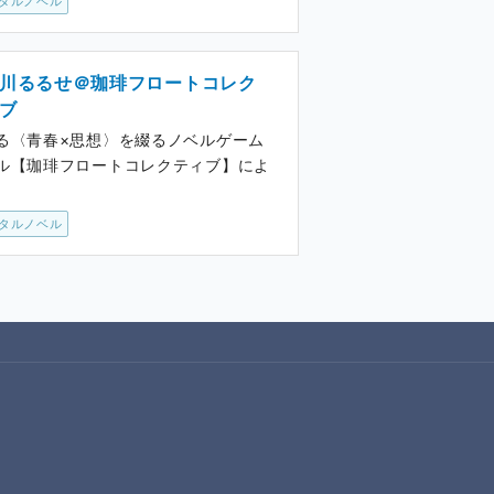
タルノベル
川るるせ＠珈琲フロートコレク
ブ
る〈青春×思想〉を綴るノベルゲーム
ル【珈琲フロートコレクティブ】によ
。
タルノベル