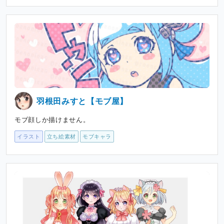
羽根田みすと【モブ屋】
モブ顔しか描けません。
イラスト
立ち絵素材
モブキャラ