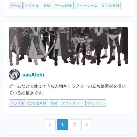
ゲーム
ツクール
素材
ゲーム制作
フリーゲーム
立ち絵素材
sasAIchi
ゲームなどで使えそうな人物キャラクターの立ち絵素材を描い
ている絵描きです。
イラスト
立ち絵素材
素材
ファンタジー
オリジナル
«
1
2
»