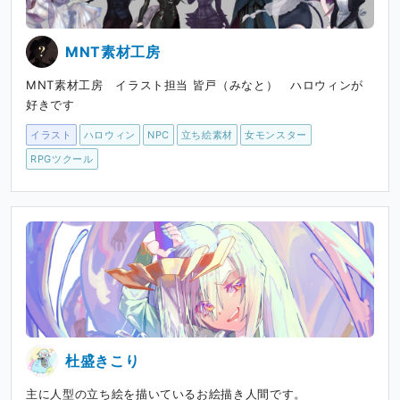
MNT素材工房
MNT素材工房 イラスト担当 皆戸（みなと） ハロウィンが
好きです
イラスト
ハロウィン
NPC
立ち絵素材
女モンスター
RPGツクール
杜盛きこり
主に人型の立ち絵を描いているお絵描き人間です。