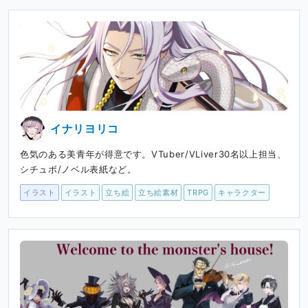
イナリヨリコ
色気のある美青年が得意です。VTuber/VLiver30名以上担当、
シチュボ/ノベル表紙など。
イラスト
イラスト
立ち絵
立ち絵素材
TRPG
キャラクター