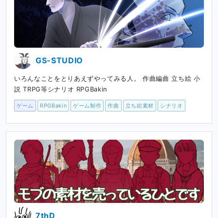
GS-STUDIO
いろんなことをとりあえずやってみる人。 作曲編曲 立ち絵 小
説 TRPG等シナリオ RPGBakin
ゲーム
RPGBakin
ゲーム制作
作曲
立ち絵素材
シナリオ
7thD