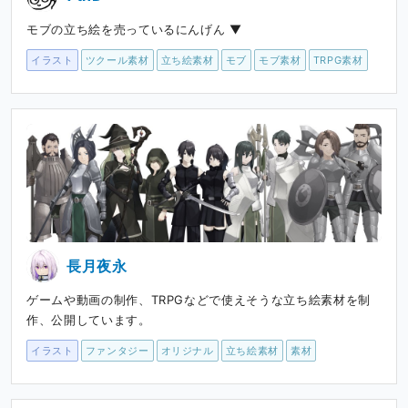
モブの立ち絵を売っているにんげん ▼
イラスト
ツクール素材
立ち絵素材
モブ
モブ素材
TRPG素材
長月夜永
ゲームや動画の制作、TRPGなどで使えそうな立ち絵素材を制
作、公開しています。
イラスト
ファンタジー
オリジナル
立ち絵素材
素材