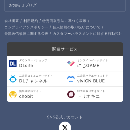
お知らせブログ
/
/
/
会社概要
利用規約
特定商取引法に基づく表示
/
/
コンプライアンスポリシー
個人情報の取り扱いについて
/
外部送信規律に関する公表
カスタマーハラスメントに対する行動指針
関連サービス
ダウンロードショップ
オンラインゲームサイト
DLsite
にじGAME
二次元コミュニティサイト
二次元バラエティストア
DLチャンネル
viviON BLUE
無料体験版サイト
即売会取り置きサイト
chobit
トリオキニ
SNS公式アカウント