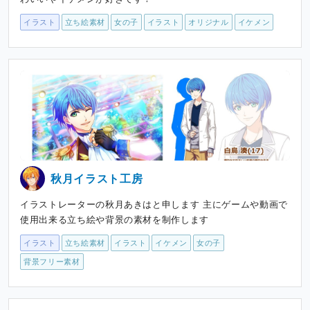
イラスト
立ち絵素材
女の子
イラスト
オリジナル
イケメン
秋月イラスト工房
イラストレーターの秋月あきはと申します 主にゲームや動画で
使用出来る立ち絵や背景の素材を制作します
イラスト
立ち絵素材
イラスト
イケメン
女の子
背景フリー素材