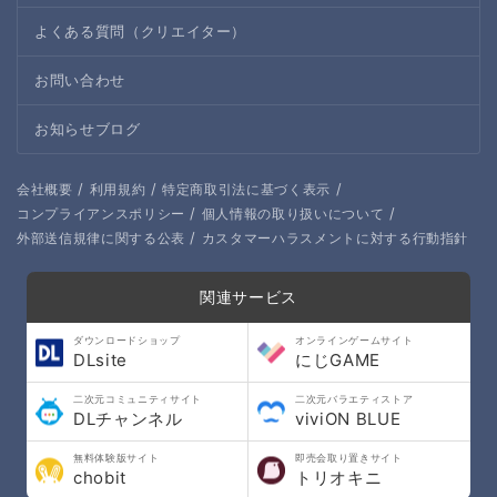
よくある質問（クリエイター）
お問い合わせ
お知らせブログ
/
/
/
会社概要
利用規約
特定商取引法に基づく表示
/
/
コンプライアンスポリシー
個人情報の取り扱いについて
/
外部送信規律に関する公表
カスタマーハラスメントに対する行動指針
関連サービス
ダウンロードショップ
オンラインゲームサイト
DLsite
にじGAME
二次元コミュニティサイト
二次元バラエティストア
DLチャンネル
viviON BLUE
無料体験版サイト
即売会取り置きサイト
chobit
トリオキニ