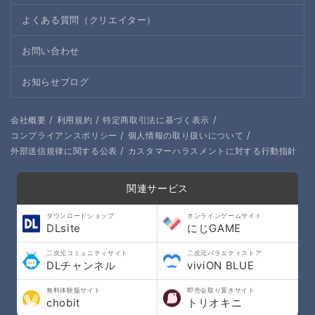
よくある質問（クリエイター）
お問い合わせ
お知らせブログ
/
/
/
会社概要
利用規約
特定商取引法に基づく表示
/
/
コンプライアンスポリシー
個人情報の取り扱いについて
/
外部送信規律に関する公表
カスタマーハラスメントに対する行動指針
関連サービス
ダウンロードショップ
オンラインゲームサイト
DLsite
にじGAME
二次元コミュニティサイト
二次元バラエティストア
DLチャンネル
viviON BLUE
無料体験版サイト
即売会取り置きサイト
chobit
トリオキニ