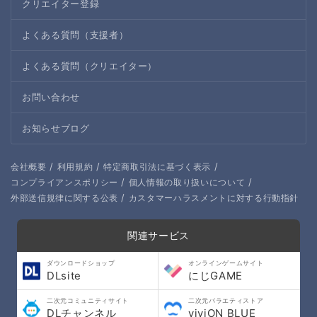
クリエイター登録
よくある質問（支援者）
よくある質問（クリエイター）
お問い合わせ
お知らせブログ
/
/
/
会社概要
利用規約
特定商取引法に基づく表示
/
/
コンプライアンスポリシー
個人情報の取り扱いについて
/
外部送信規律に関する公表
カスタマーハラスメントに対する行動指針
関連サービス
ダウンロードショップ
オンラインゲームサイト
DLsite
にじGAME
二次元コミュニティサイト
二次元バラエティストア
DLチャンネル
viviON BLUE