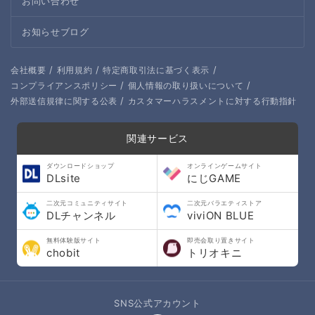
お問い合わせ
お知らせブログ
/
/
/
会社概要
利用規約
特定商取引法に基づく表示
/
/
コンプライアンスポリシー
個人情報の取り扱いについて
/
外部送信規律に関する公表
カスタマーハラスメントに対する行動指針
関連サービス
ダウンロードショップ
オンラインゲームサイト
DLsite
にじGAME
二次元コミュニティサイト
二次元バラエティストア
DLチャンネル
viviON BLUE
無料体験版サイト
即売会取り置きサイト
chobit
トリオキニ
SNS公式アカウント