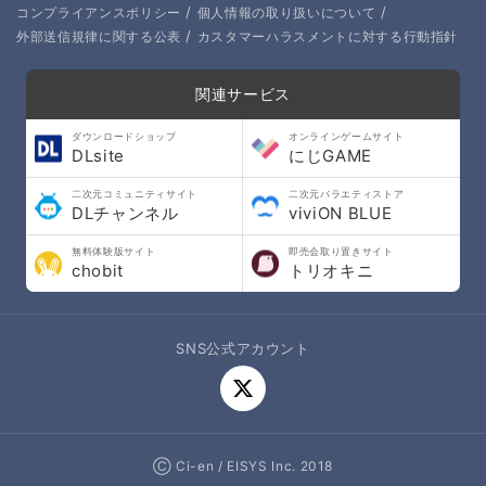
/
/
コンプライアンスポリシー
個人情報の取り扱いについて
/
外部送信規律に関する公表
カスタマーハラスメントに対する行動指針
関連サービス
ダウンロードショップ
オンラインゲームサイト
DLsite
にじGAME
二次元コミュニティサイト
二次元バラエティストア
DLチャンネル
viviON BLUE
無料体験版サイト
即売会取り置きサイト
chobit
トリオキニ
SNS公式アカウント
Ⓒ Ci-en / EISYS Inc. 2018