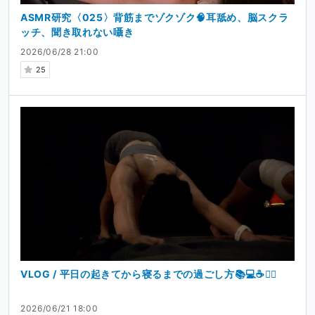
ASMR研究〈025〉背筋までゾクゾク🧠耳舐め、脳スクラ
ッチ、聞き取れない囁き
2026/06/28 21:00
25
VLOG / 平日の起きてから寝るまでの過ごし方📚💻☕️🤸‍♂️
2026/06/21 18:00