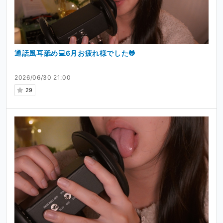
通話風耳舐め💻6月お疲れ様でした🐸
2026/06/30 21:00
29