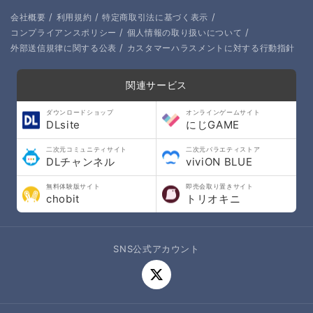
/
/
/
会社概要
利用規約
特定商取引法に基づく表示
/
/
コンプライアンスポリシー
個人情報の取り扱いについて
/
外部送信規律に関する公表
カスタマーハラスメントに対する行動指針
関連サービス
ダウンロードショップ
オンラインゲームサイト
DLsite
にじGAME
二次元コミュニティサイト
二次元バラエティストア
DLチャンネル
viviON BLUE
無料体験版サイト
即売会取り置きサイト
chobit
トリオキニ
SNS公式アカウント