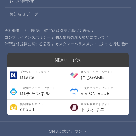
お問い合わせ
お知らせブログ
/
/
/
会社概要
利用規約
特定商取引法に基づく表示
/
/
コンプライアンスポリシー
個人情報の取り扱いについて
/
外部送信規律に関する公表
カスタマーハラスメントに対する行動指針
関連サービス
ダウンロードショップ
オンラインゲームサイト
DLsite
にじGAME
二次元コミュニティサイト
二次元バラエティストア
DLチャンネル
viviON BLUE
無料体験版サイト
即売会取り置きサイト
chobit
トリオキニ
SNS公式アカウント