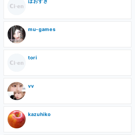
ほおずき
mu-games
tori
vv
kazuhiko