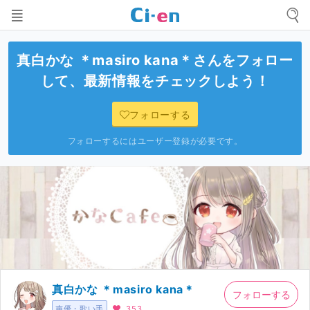
真白かな ＊masiro kana＊
さんをフォロー
して、最新情報をチェックしよう！
フォローする
フォローするにはユーザー登録が必要です。
真白かな ＊masiro kana＊
フォローする
声優・歌い手
353