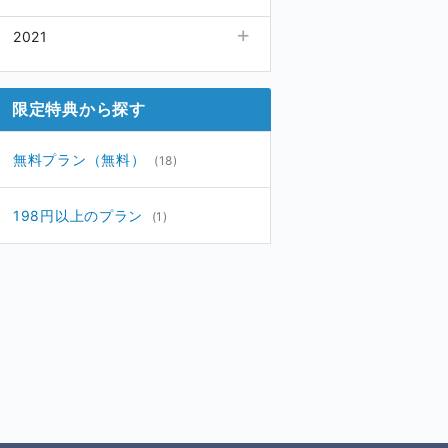
09月
12月
(1)
(1)
2021
08月
11月
(1)
(1)
05月
10月
(1)
01月
(1)
(2)
04月
(1)
限定特典から探す
03月
(1)
02月
(1)
無料プラン（無料）
(18)
01月
(1)
198円以上のプラン
(1)