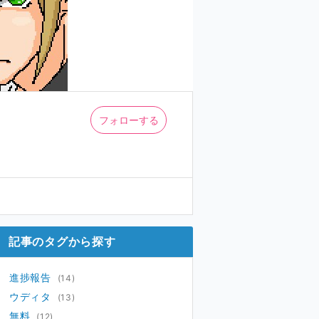
フォローする
記事のタグから探す
進捗報告
(14)
ウディタ
(13)
無料
(12)