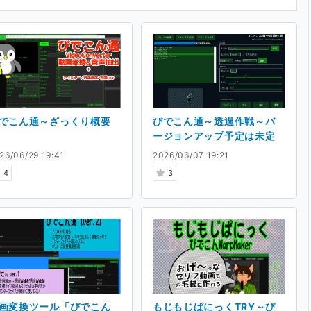
でこん通～ざっくり概要
びでこん通～透過作戦～バ
ージョンアップ予定は未定
26/06/29 19:41
2026/06/07 19:21
4
3
画変換ツール「びでこん
もじもじぱにっくTRY～び