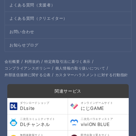
よくある質問（支援者）
よくある質問（クリエイター）
お問い合わせ
お知らせブログ
/
/
/
会社概要
利用規約
特定商取引法に基づく表示
/
/
コンプライアンスポリシー
個人情報の取り扱いについて
/
外部送信規律に関する公表
カスタマーハラスメントに対する行動指針
関連サービス
ダウンロードショップ
オンラインゲームサイト
DLsite
にじGAME
二次元コミュニティサイト
二次元バラエティストア
DLチャンネル
viviON BLUE
無料体験版サイト
即売会取り置きサイト