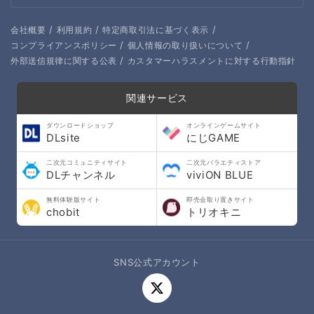
/
/
/
会社概要
利用規約
特定商取引法に基づく表示
/
/
コンプライアンスポリシー
個人情報の取り扱いについて
/
外部送信規律に関する公表
カスタマーハラスメントに対する行動指針
関連サービス
ダウンロードショップ
オンラインゲームサイト
DLsite
にじGAME
二次元コミュニティサイト
二次元バラエティストア
DLチャンネル
viviON BLUE
無料体験版サイト
即売会取り置きサイト
chobit
トリオキニ
SNS公式アカウント