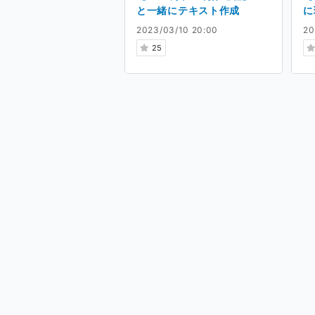
と一緒にテキスト作成
に
た
2023/03/10 20:00
20
25