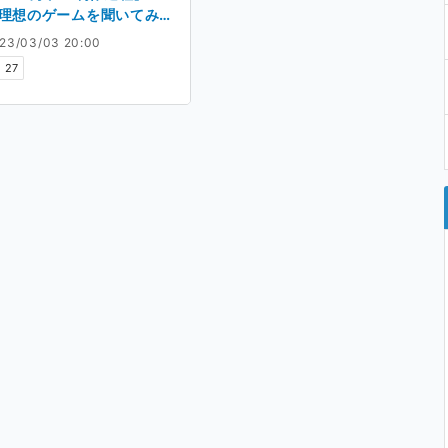
理想のゲームを聞いてみ
23/03/03 20:00
27