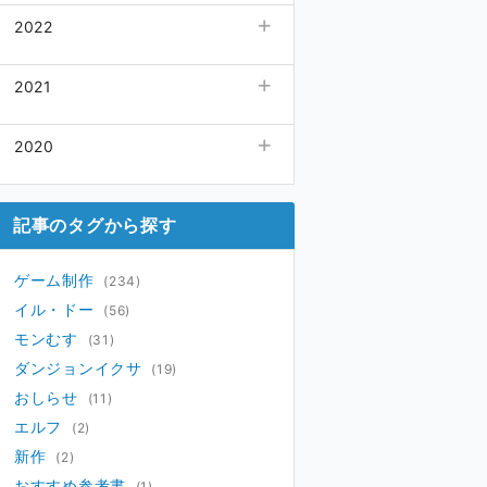
2022
12月
(5)
2021
11月
(4)
10月
12月
(4)
(1)
2020
09月
(5)
08月
(4)
12月
(1)
07月
(5)
09月
(1)
記事のタグから探す
06月
(4)
07月
(1)
01月
(1)
06月
(3)
ゲーム制作
(234)
05月
(7)
イル・ドー
(56)
04月
(2)
モンむす
(31)
03月
(2)
ダンジョンイクサ
(19)
02月
(1)
おしらせ
(11)
エルフ
(2)
新作
(2)
おすすめ参考書
(1)