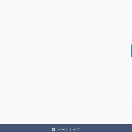
ページトップ