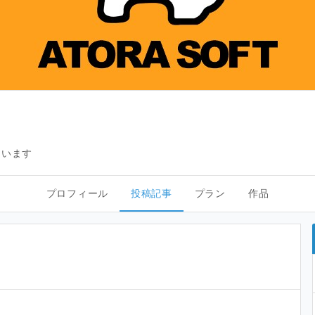
ています
プロフィール
投稿記事
プラン
作品