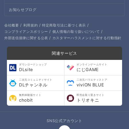
お知らせブログ
/
/
/
会社概要
利用規約
特定商取引法に基づく表示
/
/
コンプライアンスポリシー
個人情報の取り扱いについて
/
外部送信規律に関する公表
カスタマーハラスメントに対する行動指針
関連サービス
ダウンロードショップ
オンラインゲームサイト
DLsite
にじGAME
二次元コミュニティサイト
二次元バラエティストア
DLチャンネル
viviON BLUE
無料体験版サイト
即売会取り置きサイト
chobit
トリオキニ
SNS公式アカウント