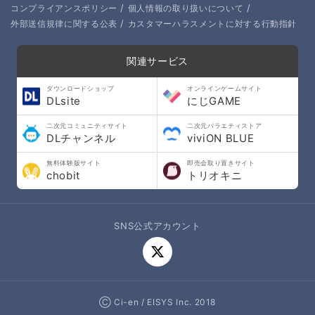
/
/
コンプライアンスポリシー
個人情報の取り扱いについて
/
外部送信規律に関する公表
カスタマーハラスメントに対する行動指針
関連サービス
ダウンロードショップ
オンラインゲームサイト
DLsite
にじGAME
二次元コミュニティサイト
二次元バラエティストア
DLチャンネル
viviON BLUE
無料体験版サイト
即売会取り置きサイト
chobit
トリオキニ
SNS公式アカウント
Ⓒ Ci-en / EISYS Inc. 2018