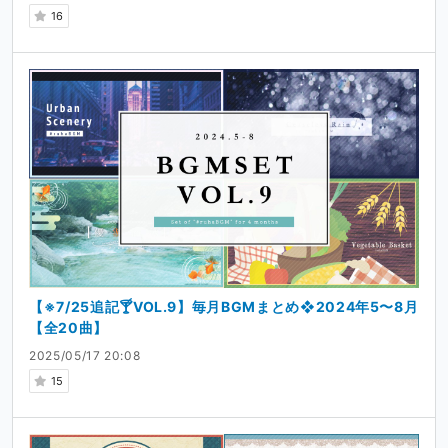
16
【※7/25追記🍸VOL.9】毎月BGMまとめ❖2024年5〜8月
【全20曲】
2025/05/17 20:08
15