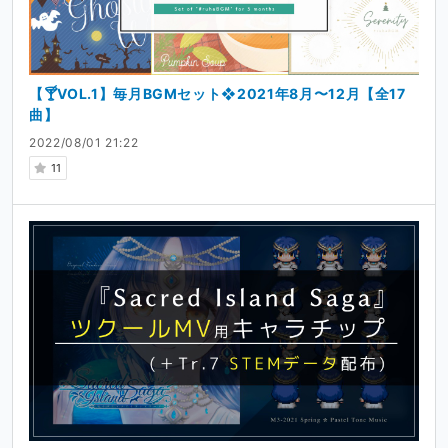
【🍸VOL.1】毎月BGMセット❖2021年8月〜12月【全17
曲】
2022/08/01 21:22
11