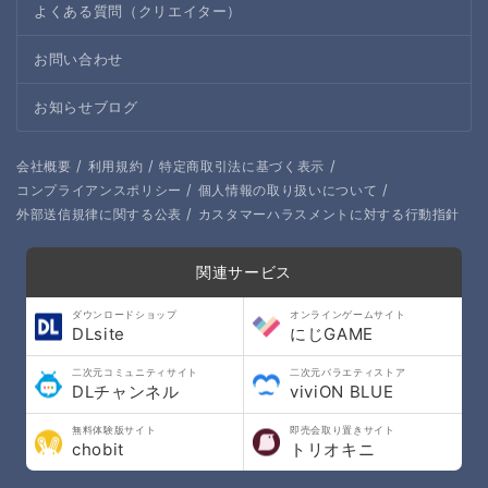
よくある質問（クリエイター）
お問い合わせ
お知らせブログ
/
/
/
会社概要
利用規約
特定商取引法に基づく表示
/
/
コンプライアンスポリシー
個人情報の取り扱いについて
/
外部送信規律に関する公表
カスタマーハラスメントに対する行動指針
関連サービス
ダウンロードショップ
オンラインゲームサイト
DLsite
にじGAME
二次元コミュニティサイト
二次元バラエティストア
DLチャンネル
viviON BLUE
無料体験版サイト
即売会取り置きサイト
chobit
トリオキニ