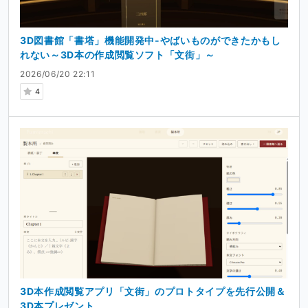
アプリの配布やサーバーにかかる費用
制作環境（ツール・機材）の改善
3D図書館「書塔」機能開発中-やばいものができたかもし
れない～3D本の作成閲覧ソフト「文街」～
Ci-enでの活動について
2026/06/20 22:11
4
開発の進捗・新機能の公開
作成中のアプリの新しく追加した機能などを、スクリーン
ショットや短い動画でこまめに紹介していきます。
支援者限定：プロトタイプ版の先行配布＆開発の裏側
支援を目的にしている訳ではないのであれですが、万に一
つスポンサー感覚とかで支援を頂いたときに、見返りが何
もないようでは凄く申し訳なく思いますので、
ご支援いただいた方には、
まだ一般公開していない
プロトタイプ版アプリ（ダウ
3D本作成閲覧アプリ「文街」のプロトタイプを先行公開＆
ンロード版）の先行配布
3D本プレゼント