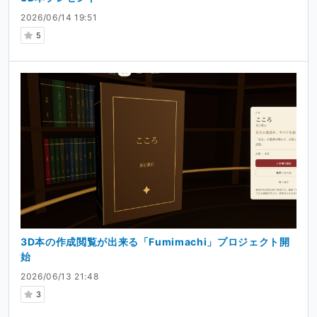
設計メモや開発の裏側、うまくいった／失敗した試行錯
2026/06/14 19:51
誤の共有
5
ときどき書いている
小説や、文街で作った“3D本”
の公
開
などを予定しています。ぶっちゃけ気軽にメッセージなど
でリクエストを頂ければ、可能な限り答えます。
完成品だけでなく、「作っている過程」そのものを一緒に
楽しんでもらえたら嬉しいです。
支援してくださる皆さまへ
少しでも面白そうだと感じてもらえたら、ぜひ応援のコメ
ントやご支援をいただけると、とても励みになります。皆
さんの声を力に、こつこつと、でも着実に育てていきま
3D本の作成閲覧が出来る「Fumimachi」プロジェクト開
す。
始
どうぞよろしくお願いします！
2026/06/13 21:48
3