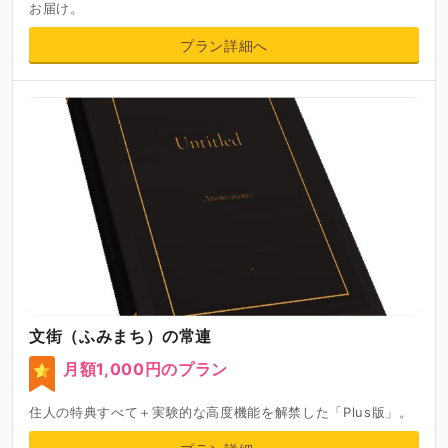
お届け。
プラン詳細へ
文街（ふみまち）の常連
月額1,000円のプラン
住人の特典すべて＋実験的な高度機能を解禁した「Plus版」。