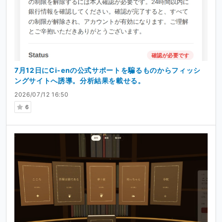
分で作る」のが好きで、休日の個人開発を続けてきまし
た。あと、自動化、新しい技術が大好きです。
Ci-enを始めた理由
個人開発で一番足りないのは、いつも「時間」です。
7月12日にCi-enの公式サポートを騙るものからフィッシ
本業の合間で少しずつ作っているため、どうしても進みは
ングサイトへ誘導。分析結果を載せる。
ゆっくりになってしまいます。皆さんからのご支援があれ
2026/07/12 16:50
ば、その分だけ開発に向き合う時間を増やし、文街をより
早く・より良い形でお届けできます。
6
もうひとつの理由は、
一人で作り続けることの限界
です。
一人だと、どうしても独りよがりになりがちです。Ci-en
を通じて「この機能が欲しい」といった声を聞きながら、
皆さんと一緒に育てていけたら——という思いがありま
す。
いただいたご支援は、主に以下に使わせていただきます。
開発に充てる時間の確保
アセット・フォントなどの素材・ライセンス費用