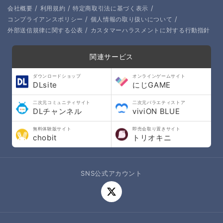
/
/
/
会社概要
利用規約
特定商取引法に基づく表示
/
/
コンプライアンスポリシー
個人情報の取り扱いについて
/
外部送信規律に関する公表
カスタマーハラスメントに対する行動指針
関連サービス
ダウンロードショップ
オンラインゲームサイト
DLsite
にじGAME
二次元コミュニティサイト
二次元バラエティストア
DLチャンネル
viviON BLUE
無料体験版サイト
即売会取り置きサイト
chobit
トリオキニ
SNS公式アカウント