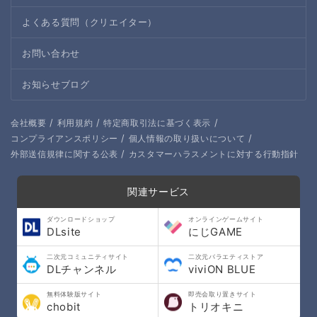
よくある質問（クリエイター）
お問い合わせ
お知らせブログ
/
/
/
会社概要
利用規約
特定商取引法に基づく表示
/
/
コンプライアンスポリシー
個人情報の取り扱いについて
/
外部送信規律に関する公表
カスタマーハラスメントに対する行動指針
関連サービス
ダウンロードショップ
オンラインゲームサイト
DLsite
にじGAME
二次元コミュニティサイト
二次元バラエティストア
DLチャンネル
viviON BLUE
無料体験版サイト
即売会取り置きサイト
chobit
トリオキニ