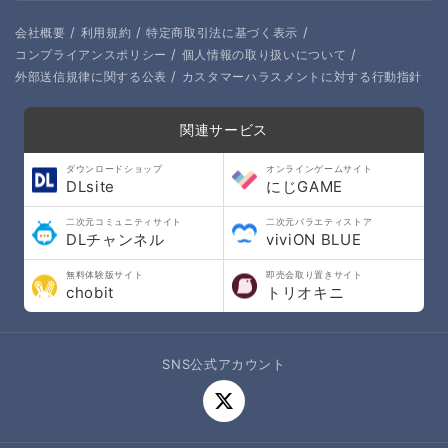
/
/
/
会社概要
利用規約
特定商取引法に基づく表示
/
/
コンプライアンスポリシー
個人情報の取り扱いについて
/
外部送信規律に関する公表
カスタマーハラスメントに対する行動指針
関連サービス
ダウンロードショップ
オンラインゲームサイト
DLsite
にじGAME
二次元コミュニティサイト
二次元バラエティストア
DLチャンネル
viviON BLUE
無料体験版サイト
即売会取り置きサイト
chobit
トリオキニ
SNS公式アカウント