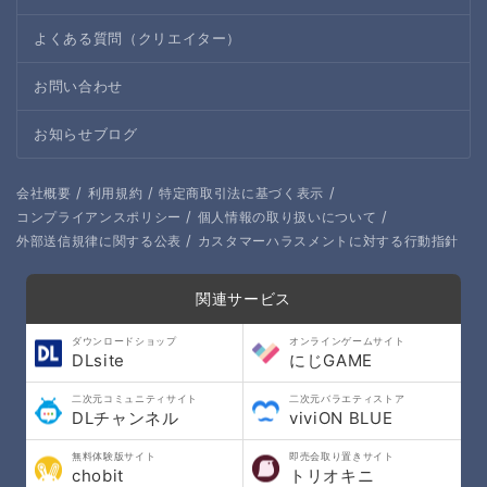
よくある質問（クリエイター）
お問い合わせ
お知らせブログ
/
/
/
会社概要
利用規約
特定商取引法に基づく表示
/
/
コンプライアンスポリシー
個人情報の取り扱いについて
/
外部送信規律に関する公表
カスタマーハラスメントに対する行動指針
関連サービス
ダウンロードショップ
オンラインゲームサイト
DLsite
にじGAME
二次元コミュニティサイト
二次元バラエティストア
DLチャンネル
viviON BLUE
無料体験版サイト
即売会取り置きサイト
chobit
トリオキニ