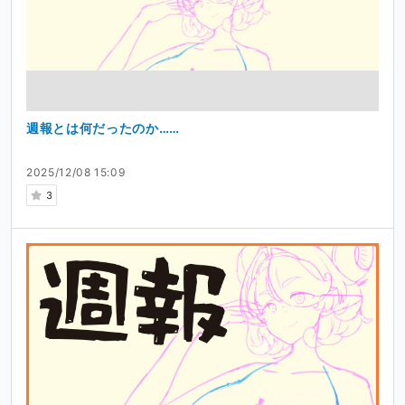
の追加を予定しています。
活動内容
・ゲーム実況
・TCG開封
週報とは何だったのか……
・イラスト制作
活動歴
2025/12/08 15:09
3
2018年9月7日 VTuberとして活動開始。
(以下追記中)