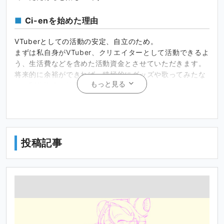
Ci-enを始めた理由
VTuberとしての活動の安定、自立のため。
まずは私自身がVTuber、クリエイターとして活動できるよ
う、生活費などを含めた活動資金とさせていただきます。
将来的に余裕ができれば、積極的にグッズや歌ってみたな
もっと見る
どの制作資金に使用していきたいと思ってます。
Ci-enでの活動について
可能な限り週に1回以上、私の現状やその後の活動予定など
をお知らせします。
投稿記事
また、支援プランとして
・具体的な予定、ラフイラストなどを閲覧できる低額プラ
ン
・支援者限定イラストなどを閲覧できる高額プラン
・支援者限定Discord(R-18イラスト、通話など)に参加で
きる高額プラン
・全部のせプラン