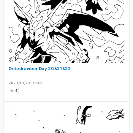
Octodrawber Day 20&21&22
2023/10/23 02:43
4