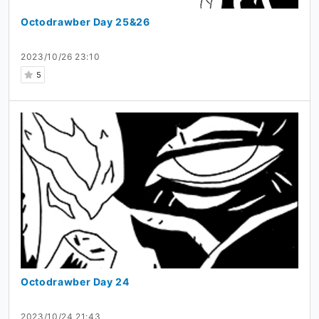
Octodrawber Day 25&26
2023/10/26 23:10
5
Octodrawber Day 24
2023/10/24 21:43