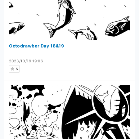
Octodrawber Day 18&19
2023/10/19 19:06
5