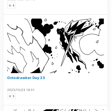
4
Octodrawber Day 23
2023/10/23 19:31
5