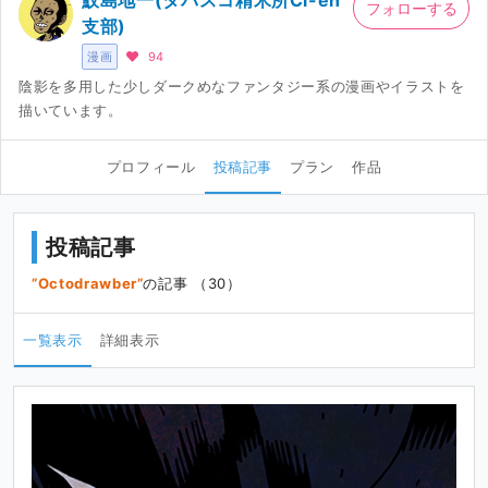
鮫島地一(タバスコ精米所Ci-en
フォローする
支部)
漫画
94
陰影を多用した少しダークめなファンタジー系の漫画やイラストを
描いています。
プロフィール
投稿記事
プラン
作品
投稿記事
Octodrawber
の記事 （30）
一覧表示
詳細表示