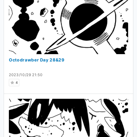
Octodrawber Day 28&29
2023/10/29 21:50
4