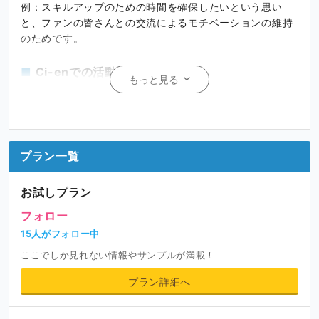
例：スキルアップのための時間を確保したいという思い
と、ファンの皆さんとの交流によるモチベーションの維持
のためです。
Ci-enでの活動について
もっと見る
新作イラストの公開
例 : 今まで描いたイラストを、ここで紹介します！（画像
ファイル貼り付け）
プラン一覧
イラストのラフや、Photoshopデータの公開
お試しプラン
例 : ご支援いただいた方に、普段は公開していないラフ
フォロー
や、PSDファイルを公開しています。
15人がフォロー中
ここでしか見れない情報やサンプルが満載！
支援してくださる皆さまへ
プラン詳細へ
あなたを支援してくださる皆さんに向けてメッセージを書
きましょう。