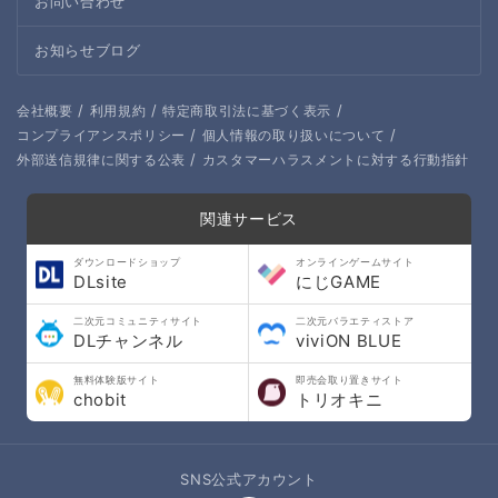
お問い合わせ
お知らせブログ
/
/
/
会社概要
利用規約
特定商取引法に基づく表示
/
/
コンプライアンスポリシー
個人情報の取り扱いについて
/
外部送信規律に関する公表
カスタマーハラスメントに対する行動指針
関連サービス
ダウンロードショップ
オンラインゲームサイト
DLsite
にじGAME
二次元コミュニティサイト
二次元バラエティストア
DLチャンネル
viviON BLUE
無料体験版サイト
即売会取り置きサイト
chobit
トリオキニ
SNS公式アカウント