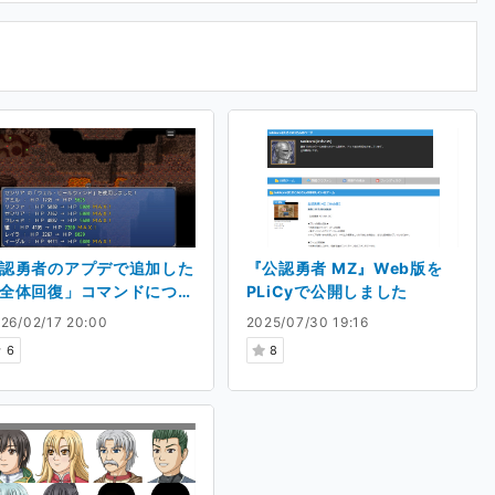
以下の行為を禁止事項として明記いたします。
の、無断での二次利用・自作発言・AI学習への使用は
たします。
認勇者のアプデで追加した
『公認勇者 MZ』Web版を
全体回復」コマンドについ
PLiCyで公開しました
26/02/17 20:00
2025/07/30 19:16
6
8