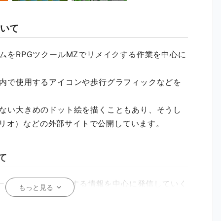
いて
ムをRPGツクールMZでリメイクする作業を中心に
内で使用するアイコンや歩行グラフィックなどを
ない大きめのドット絵を描くこともあり、そうし
フォリオ）などの外部サイトで公開しています。
て
たゲームや、それに関連する情報を中心に発信していく
もっと見る
して行っているため、現時点では有料プランを設