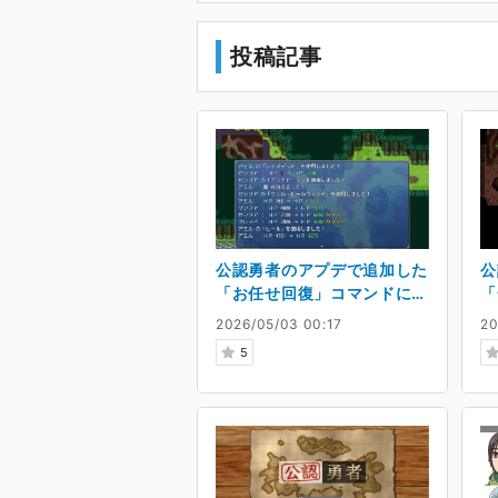
ける予定はありません。
投稿記事
禁止事項
私の意思を明確にするため、
Ci-enで公開している作品
一切禁止です。
これらの行為は固くお断りい
公認勇者のアプデで追加した
公
「お任せ回復」コマンドにつ
「
いて
て
2026/05/03 00:17
20
5