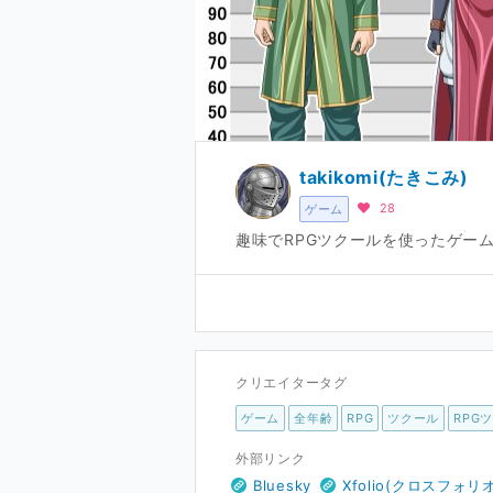
takikomi(たきこみ)
28
ゲーム
趣味でRPGツクールを使ったゲー
クリエイタータグ
ゲーム
全年齢
RPG
ツクール
RPG
外部リンク
Bluesky
Xfolio(クロスフォリオ