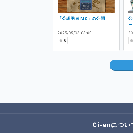
「公認勇者 MZ」の公開
公
ー
2025/05/03 08:00
20
6
Ci-enについ