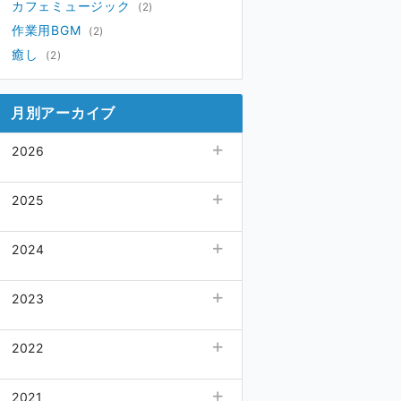
カフェミュージック
(2)
作業用BGM
(2)
癒し
(2)
月別アーカイブ
2026
08月
(1)
2025
07月
(4)
06月
11月
(4)
(13)
2024
05月
07月
(5)
(1)
04月
02月
(4)
04月
(3)
(16)
2023
03月
01月
(5)
03月
(1)
(21)
02月
(4)
02月
12月
(17)
(4)
2022
01月
11月
(17)
(2)
08月
12月
(1)
(3)
2021
07月
11月
(3)
(8)