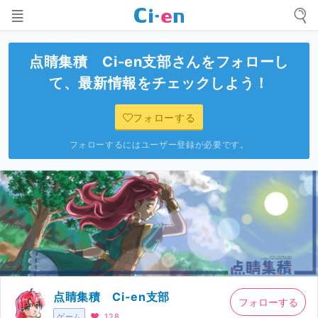
点睛集積 Ci-en支部
さんをフォローし
て、最新情報をチェックしよう！
フォローする
フォローするにはユーザー登録が必要です。
点睛集積 Ci-en支部
フォローする
ゲーム
128