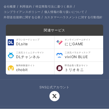
/
/
/
会社概要
利用規約
特定商取引法に基づく表示
/
/
コンプライアンスポリシー
個人情報の取り扱いについて
/
外部送信規律に関する公表
カスタマーハラスメントに対する行動指針
関連サービス
ダウンロードショップ
オンラインゲームサイト
DLsite
にじGAME
二次元コミュニティサイト
二次元バラエティストア
DLチャンネル
viviON BLUE
無料体験版サイト
即売会取り置きサイト
chobit
トリオキニ
SNS公式アカウント